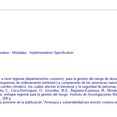
ation - Metadata - Implementation Specification
 nivel regional (departamentos costeros), para la gestión del riesgo de des
 esquemas de ordenamiento territorial.La comprensión de las amenazas natura
cambio climático, los cuales afectan el bienestar y la seguridad de persona
llota, C., Coca-Domínguez, O., González, M.E., Bejarano-Espinosa, M., Morale
: enfoque regional para la gestión del riesgo. Instituto de Investigaciones
. 268 p.
 proviene de la publicación "Amenaza y vulnerabilidad por erosión costera en