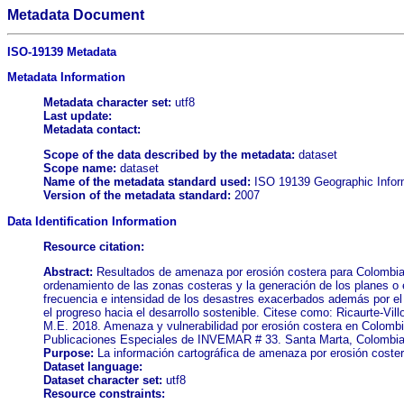
Metadata Document
ISO-19139 Metadata
Metadata Information
Metadata character set:
utf8
Last update:
Metadata contact:
Scope of the data described by the metadata:
dataset
Scope name:
dataset
Name of the metadata standard used:
ISO 19139 Geographic Inform
Version of the metadata standard:
2007
Data Identification Information
Resource citation:
Abstract:
Resultados de amenaza por erosión costera para Colombia a
ordenamiento de las zonas costeras y la generación de los planes o
frecuencia e intensidad de los desastres exacerbados además por el 
el progreso hacia el desarrollo sostenible. Citese como: Ricaurte-Vi
M.E. 2018. Amenaza y vulnerabilidad por erosión costera en Colombia
Publicaciones Especiales de INVEMAR # 33. Santa Marta, Colombia
Purpose:
La información cartográfica de amenaza por erosión costera
Dataset language:
Dataset character set:
utf8
Resource constraints: