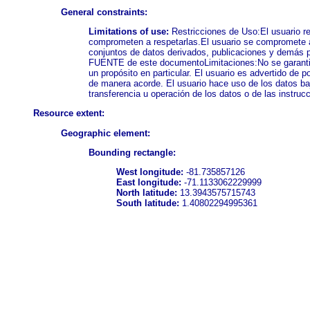
General constraints:
Limitations of use:
Restricciones de Uso:El usuario re
comprometen a respetarlas.El usuario se compromete a n
conjuntos de datos derivados, publicaciones y demás p
FUENTE de este documentoLimitaciones:No se garantiza
un propósito en particular. El usuario es advertido de p
de manera acorde. El usuario hace uso de los datos ba
transferencia u operación de los datos o de las instru
Resource extent:
Geographic element:
Bounding rectangle:
West longitude:
-81.735857126
East longitude:
-71.1133062229999
North latitude:
13.3943575715743
South latitude:
1.40802294995361