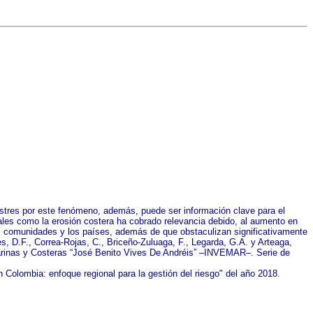
astres por este fenómeno, además, puede ser información clave para el
les como la erosión costera ha cobrado relevancia debido, al aumento en
s, comunidades y los países, además de que obstaculizan significativamente
s, D.F., Correa-Rojas, C., Briceño-Zuluaga, F., Legarda, G.A. y Arteaga,
 Marinas y Costeras “José Benito Vives De Andréis” –INVEMAR–. Serie de
 Colombia: enfoque regional para la gestión del riesgo" del año 2018.