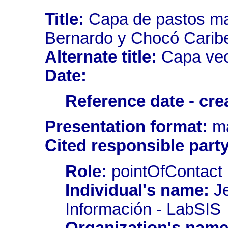
Title:
Capa de pastos mar
Bernardo y Chocó Carib
Alternate title:
Capa vec
Date:
Reference date - cre
Presentation format:
ma
Cited responsible party
Role:
pointOfContact
Individual's name:
Je
Información - LabSIS
Organization's name