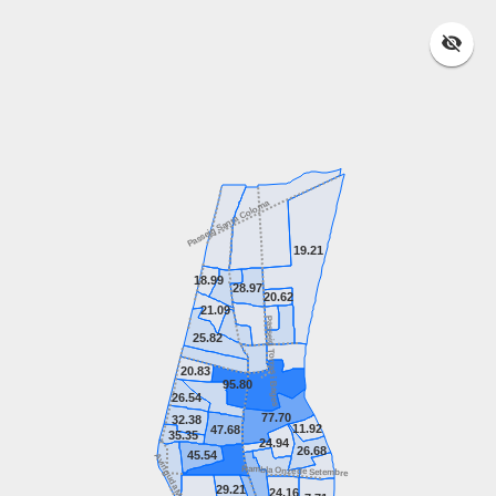
Passeig Santa Coloma
19.21
18.99
28.97
20.62
21.09
Passeig Torras i Bages
25.82
20.83
95.80
26.54
77.70
32.38
11.92
47.68
35.35
24.94
26.68
45.54
Avinguda Meridiana
Rambla Onze de Setembre
29.21
24.16