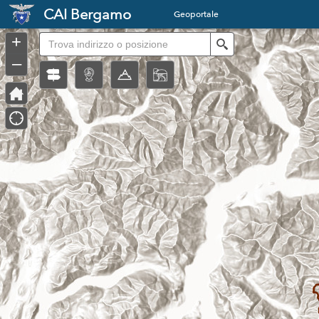
Header
CAI Bergamo
Geoportale
Controller
+
Search
–