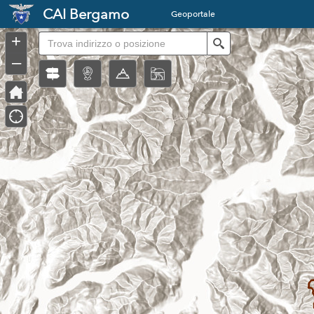
Header
CAI Bergamo
Geoportale
Controller
+
Search
–