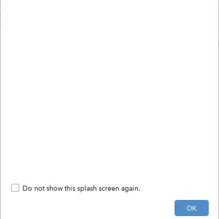
Do not show this splash screen again.
1000ft
OK
24,503,806.47 6,817,094.09 Meters
Kangasalan kaupunki / Tekniset palvelut/ Paikkatieto / Ilkka Lindfors