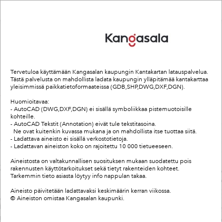
Header
Controller
Kantakartan latauspalvelu
+
Search
–
Tervetuloa käyttämään Kangasalan kaupungin Kantakartan latauspalvelua.
Tästä palvelusta on mahdollista ladata kaupungin ylläpitämää kantakarttaa
yleisimmissä paikkatietoformaateissa (GDB,SHP,DWG,DXF,DGN).
Huomioitavaa:
- AutoCAD (DWG,DXF,DGN) ei sisällä symboliikkaa pistemuotoisille
kohteille.
- AutoCAD Tekstit (Annotation) eivät tule tekstitasoina.
Ne ovat kuitenkin kuvassa mukana ja on mahdollista itse tuottaa siitä.
- Ladattava aineisto ei sisällä verkostotietoja.
- Ladattavan aineiston koko on rajoitettu 10 000 tietueeseen.
Aineistosta on valtakunnallisen suosituksen mukaan suodatettu pois
rakennusten käyttötarkoitukset sekä tietyt rakenteiden kohteet.
Tarkemmin tieto asiasta löytyy info nappulan takaa.
Aineisto päivitetään ladattavaksi keskimäärin kerran viikossa.
© Aineiston omistaa Kangasalan kaupunki.