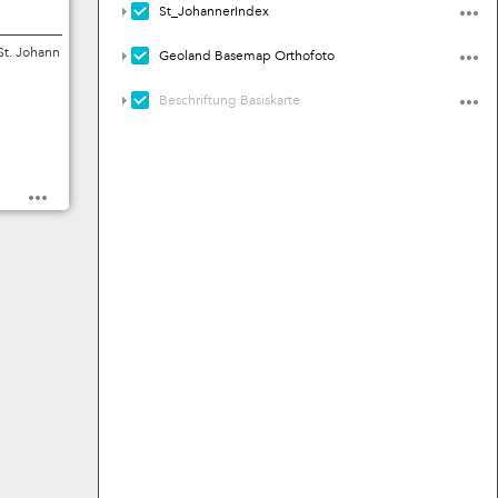
St_JohannerIndex
St. Johann
Geoland Basemap Orthofoto
Beschriftung Basiskarte