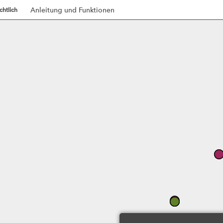
Anleitung und Funktionen
chtlich
Opens
in
new
window