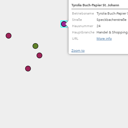
Tyrolia Buch-Papier St. Johann
Betriebsname
Tyrolia Buch-Papier 
Straße
Speckbacherstraße
Hausnummer
24
Hauptbranche
Handel & Shopping
Ortswärme St. Johann in Tirol GmbH
URL
More info
Zoom to