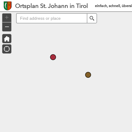
Header
Ortsplan St. Johann in Tirol
einfach, schnell, übersi
Controller
+
Search
–