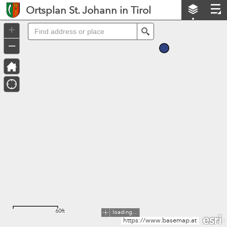
Header
Ortsplan St. Johann in Tirol
Controller
+
Search
–
60ft
loading...
https://www.basemap.at