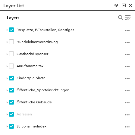
Layer List
Baumpflege Prem Eva
Layers
(1 of 1)
Parkplätze, E-Tankstellen, Sonstiges
Hundeleinenverordnung
Gassisackdispenser
Anrufsammeltaxi
Kinderspielplätze
Öffentliche_Sporteinrichtungen
Öffentliche Gebäude
Adressen
St_JohannerIndex