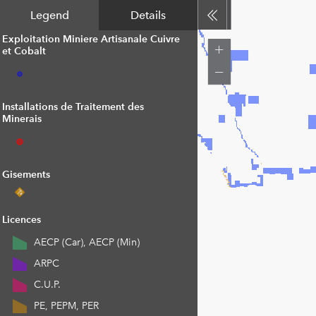
Legend
Details
Exploitation Miniere Artisanale Cuivre
et Cobalt
Installations de Traitement des
Minerais
Gisements
Licences
AECP (Car), AECP (Min)
ARPC
C.U.P.
PE, PEPM, PER