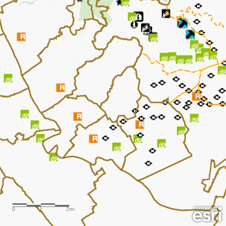
0
1
2mi