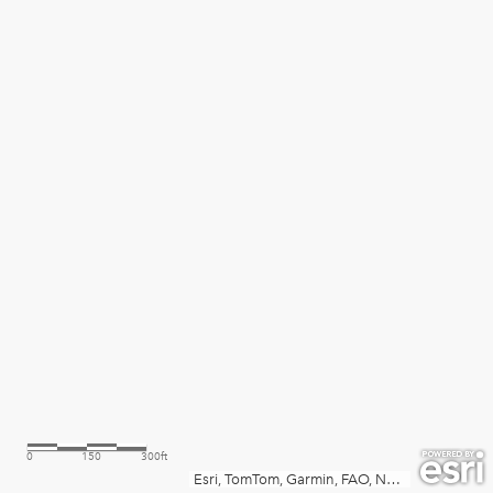
0
150
300ft
Esri, TomTom, Garmin, FAO, NOAA, USGS, EPA, USFWS